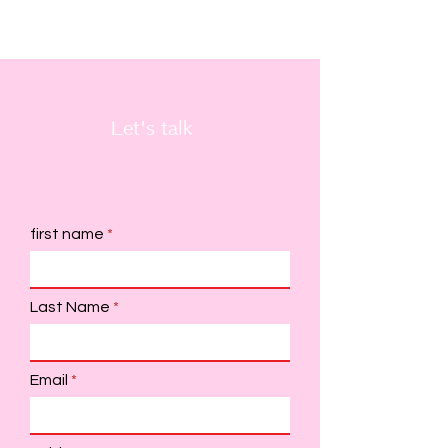
Let's talk
first name
Last Name
Email